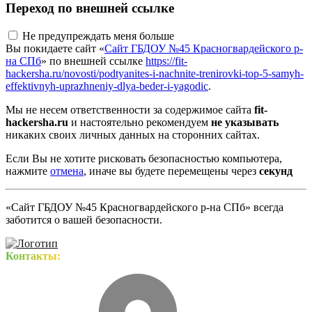
Переход по внешней ссылке
Не предупреждать меня больше
Вы покидаете сайт «
Сайт ГБДОУ №45 Красногвардейского р-
на СПб
» по внешней ссылке
https://fit-
hackersha.ru/novosti/podtyanites-i-nachnite-trenirovki-top-5-samyh-
effektivnyh-uprazhneniy-dlya-beder-i-yagodic
.
Мы не несем ответственности за содержимое сайта
fit-
hackersha.ru
и настоятельно рекомендуем
не указывать
никаких своих личных данных на сторонних сайтах.
Если Вы не хотите рисковать безопасностью компьютера,
нажмите
отмена
, иначе вы будете перемещены через
секунд
«Сайт ГБДОУ №45 Красногвардейского р-на СПб» всегда
заботится о вашей безопасности.
Контакты: