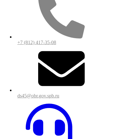
+7 (812) 417-35-08
ds45@obr.gov.spb.ru