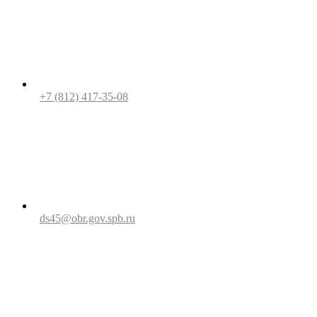
+7 (812) 417-35-08
ds45@obr.gov.spb.ru