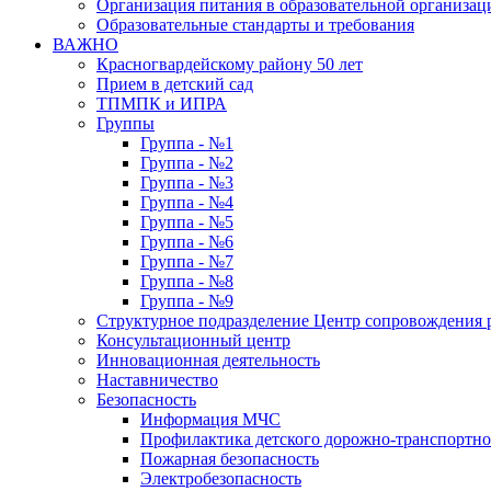
Организация питания в образовательной организац
Образовательные стандарты и требования
ВАЖНО
Красногвардейскому району 50 лет
Прием в детский сад
ТПМПК и ИПРА
Группы
Группа - №1
Группа - №2
Группа - №3
Группа - №4
Группа - №5
Группа - №6
Группа - №7
Группа - №8
Группа - №9
Структурное подразделение Центр сопровождения р
Консультационный центр
Инновационная деятельность
Наставничество
Безопасность
Информация МЧС
Профилактика детского дорожно-транспортно
Пожарная безопасность
Электробезопасность