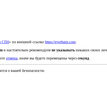
а СПб
» по внешней ссылке
https://everharp.com
.
om
и настоятельно рекомендуем
не указывать
никаких своих лич
мите
отмена
, иначе вы будете перемещены через
секунд
тся о вашей безопасности.