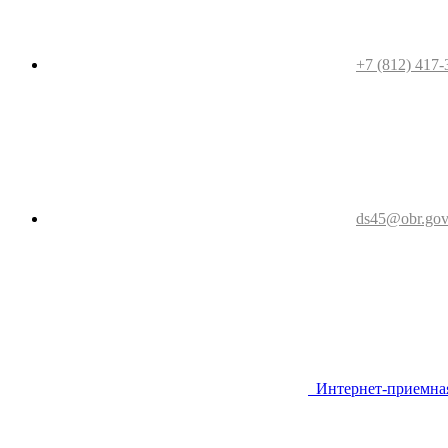
+7 (812) 417-
ds45@obr.gov
Интернет-приемна