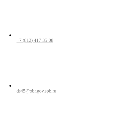
+7 (812) 417-35-08
ds45@obr.gov.spb.ru