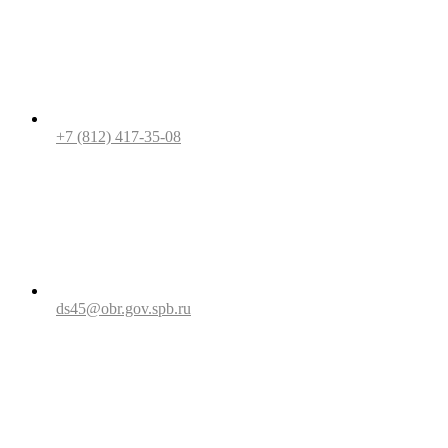
+7 (812) 417-35-08
ds45@obr.gov.spb.ru