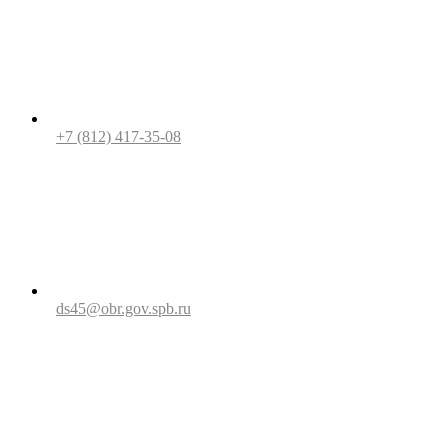
+7 (812) 417-35-08
ds45@obr.gov.spb.ru