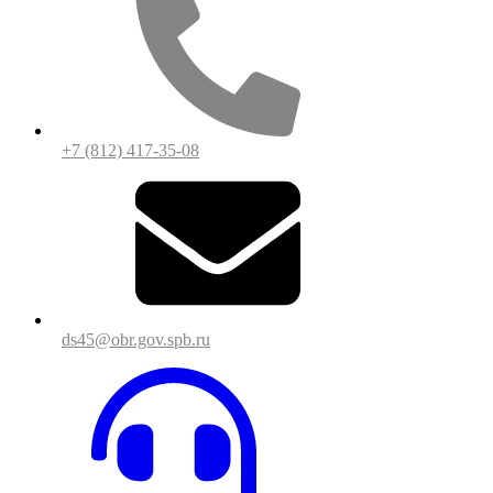
+7 (812) 417-35-08
ds45@obr.gov.spb.ru