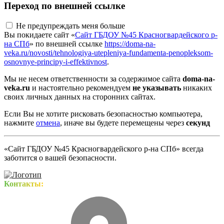
Переход по внешней ссылке
Не предупреждать меня больше
Вы покидаете сайт «
Сайт ГБДОУ №45 Красногвардейского р-
на СПб
» по внешней ссылке
https://doma-na-
veka.ru/novosti/tehnologiya-utepleniya-fundamenta-penopleksom-
osnovnye-principy-i-effektivnost
.
Мы не несем ответственности за содержимое сайта
doma-na-
veka.ru
и настоятельно рекомендуем
не указывать
никаких
своих личных данных на сторонних сайтах.
Если Вы не хотите рисковать безопасностью компьютера,
нажмите
отмена
, иначе вы будете перемещены через
секунд
«Сайт ГБДОУ №45 Красногвардейского р-на СПб» всегда
заботится о вашей безопасности.
Контакты: