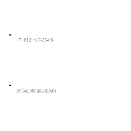
+7 (812) 417-35-08
ds45@obr.gov.spb.ru