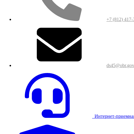
+7 (812) 417-
ds45@obr.gov
Интернет-приемна