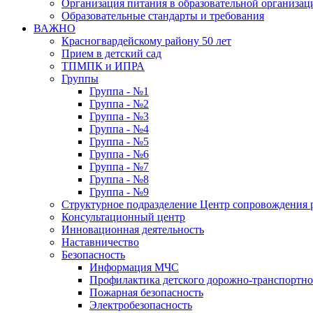
Организация питания в образовательной организац
Образовательные стандарты и требования
ВАЖНО
Красногвардейскому району 50 лет
Прием в детский сад
ТПМПК и ИПРА
Группы
Группа - №1
Группа - №2
Группа - №3
Группа - №4
Группа - №5
Группа - №6
Группа - №7
Группа - №8
Группа - №9
Структурное подразделение Центр сопровождения р
Консультационный центр
Инновационная деятельность
Наставничество
Безопасность
Информация МЧС
Профилактика детского дорожно-транспортно
Пожарная безопасность
Электробезопасность