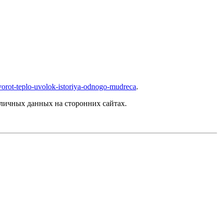
-vorot-teplo-uvolok-istoriya-odnogo-mudreca
.
личных данных на сторонних сайтах.