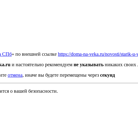
а СПб
» по внешней ссылке
https://doma-na-veka.ru/novosti/starik-u
ka.ru
и настоятельно рекомендуем
не указывать
никаких своих 
мите
отмена
, иначе вы будете перемещены через
секунд
тся о вашей безопасности.