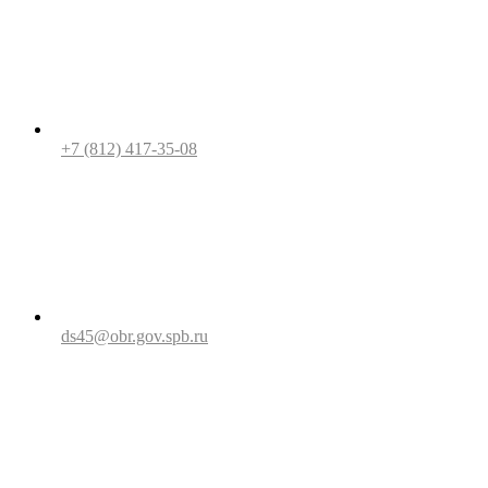
+7 (812) 417-35-08
ds45@obr.gov.spb.ru