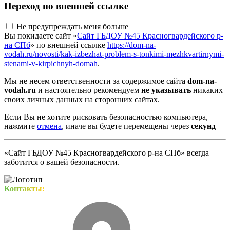
Переход по внешней ссылке
Не предупреждать меня больше
Вы покидаете сайт «
Сайт ГБДОУ №45 Красногвардейского р-
на СПб
» по внешней ссылке
https://dom-na-
vodah.ru/novosti/kak-izbezhat-problem-s-tonkimi-mezhkvartirnymi-
stenami-v-kirpichnyh-domah
.
Мы не несем ответственности за содержимое сайта
dom-na-
vodah.ru
и настоятельно рекомендуем
не указывать
никаких
своих личных данных на сторонних сайтах.
Если Вы не хотите рисковать безопасностью компьютера,
нажмите
отмена
, иначе вы будете перемещены через
секунд
«Сайт ГБДОУ №45 Красногвардейского р-на СПб» всегда
заботится о вашей безопасности.
Контакты: