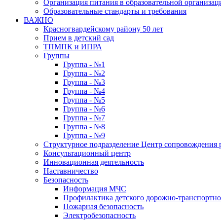
Организация питания в образовательной организац
Образовательные стандарты и требования
ВАЖНО
Красногвардейскому району 50 лет
Прием в детский сад
ТПМПК и ИПРА
Группы
Группа - №1
Группа - №2
Группа - №3
Группа - №4
Группа - №5
Группа - №6
Группа - №7
Группа - №8
Группа - №9
Структурное подразделение Центр сопровождения р
Консультационный центр
Инновационная деятельность
Наставничество
Безопасность
Информация МЧС
Профилактика детского дорожно-транспортно
Пожарная безопасность
Электробезопасность