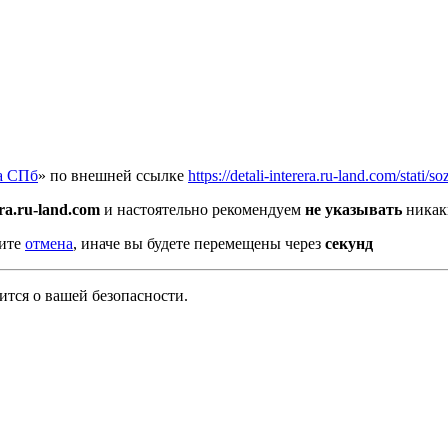
а СПб
» по внешней ссылке
https://detali-interera.ru-land.com/stati/
era.ru-land.com
и настоятельно рекомендуем
не указывать
никак
мите
отмена
, иначе вы будете перемещены через
секунд
тся о вашей безопасности.