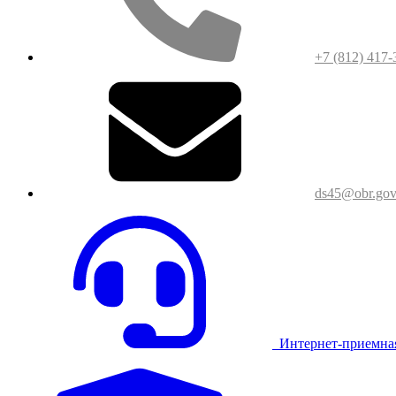
+7 (812) 417-
ds45@obr.gov
Интернет-приемна