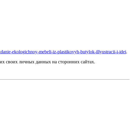
sozdanie-ekologichnoy-mebeli-iz-plastikovyh-butylok-illyustracii-i-idei
.
их своих личных данных на сторонних сайтах.