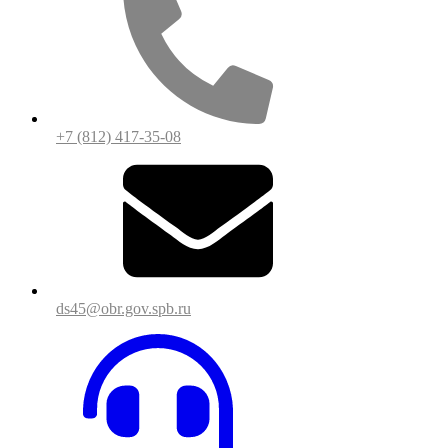
+7 (812) 417-35-08
ds45@obr.gov.spb.ru