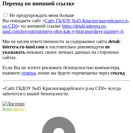
Переход по внешней ссылке
Не предупреждать меня больше
Вы покидаете сайт «
Сайт ГБДОУ №45 Красногвардейского р-
на СПб
» по внешней ссылке
https://detali-interera.ru-
land.com/novosti/rulonnye-oboi-kak-vybrat-pravilnye-razmery-0
.
Мы не несем ответственности за содержимое сайта
detali-
interera.ru-land.com
и настоятельно рекомендуем
не
указывать
никаких своих личных данных на сторонних
сайтах.
Если Вы не хотите рисковать безопасностью компьютера,
нажмите
отмена
, иначе вы будете перемещены через
секунд
«Сайт ГБДОУ №45 Красногвардейского р-на СПб» всегда
заботится о вашей безопасности.
Контакты: