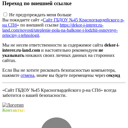
Переход по внешней ссылке
Не предупреждать меня больше
Вы покидаете сайт «
Сайт ГБДОУ №45 Красногвардейского р-
на СПб
» по внешней ссылке
https://dekor-i-interer.ru-
land.com/novosti/uteplenie-pola-na-balkone-i-lodzhii-osnovnye-
principy-i-tehnologii
.
Мы не несем ответственности за содержимое сайта
dekor-i-
interer.ru-land.com
и настоятельно рекомендуем
не
указывать
никаких своих личных данных на сторонних
сайтах.
Если Вы не хотите рисковать безопасностью компьютера,
нажмите
отмена
, иначе вы будете перемещены через
секунд
«Сайт ГБДОУ №45 Красногвардейского р-на СПб» всегда
заботится о вашей безопасности.
Контакты: