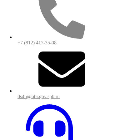
+7 (812) 417-35-08
ds45@obr.gov.spb.ru