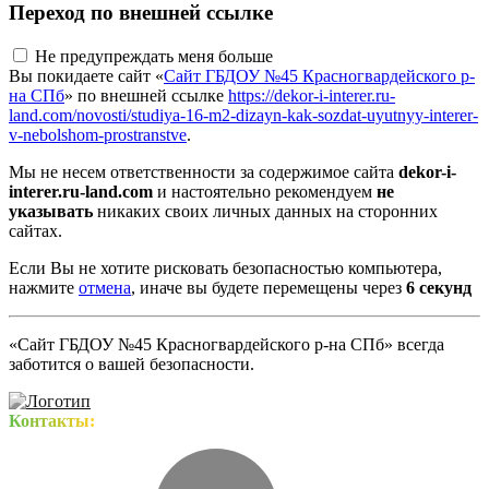
Переход по внешней ссылке
Не предупреждать меня больше
Вы покидаете сайт «
Сайт ГБДОУ №45 Красногвардейского р-
на СПб
» по внешней ссылке
https://dekor-i-interer.ru-
land.com/novosti/studiya-16-m2-dizayn-kak-sozdat-uyutnyy-interer-
v-nebolshom-prostranstve
.
Мы не несем ответственности за содержимое сайта
dekor-i-
interer.ru-land.com
и настоятельно рекомендуем
не
указывать
никаких своих личных данных на сторонних
сайтах.
Если Вы не хотите рисковать безопасностью компьютера,
нажмите
отмена
, иначе вы будете перемещены через
5
секунд
«Сайт ГБДОУ №45 Красногвардейского р-на СПб» всегда
заботится о вашей безопасности.
Контакты: