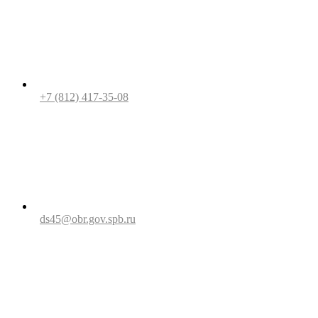
+7 (812) 417-35-08
ds45@obr.gov.spb.ru