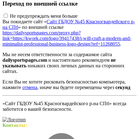
Переход по внешней ссылке
Не предупреждать меня больше
Вы покидаете сайт «
Сайт ГБДОУ №45 Красногвардейского р-
на СПб
» по внешней ссылке
https://dailysportspages.com/proxy.php?
link=https://kwork.com/logo/39417438/i-will-craft-a-modern-and-
minimalist-professional-business-logo-design?ref=11268055
.
Мы не несем ответственности за содержимое сайта
dailysportspages.com
и настоятельно рекомендуем
не
указывать
никаких своих личных данных на сторонних
сайтах.
Если Вы не хотите рисковать безопасностью компьютера,
нажмите
отмена
, иначе вы будете перемещены через
секунд
«Сайт ГБДОУ №45 Красногвардейского р-на СПб» всегда
заботится о вашей безопасности.
Контакты: