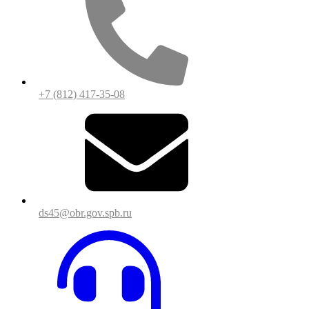
+7 (812) 417-35-08
ds45@obr.gov.spb.ru