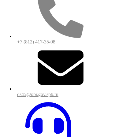
+7 (812) 417-35-08
ds45@obr.gov.spb.ru