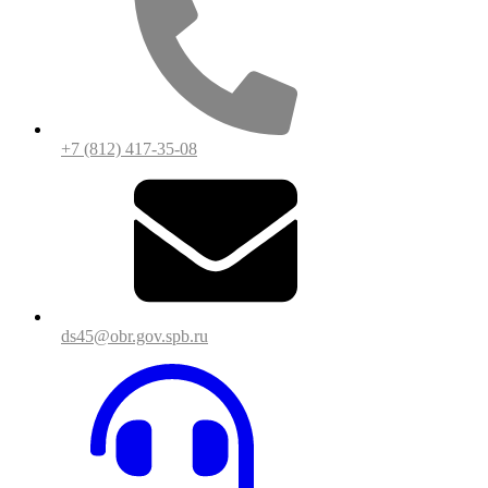
+7 (812) 417-35-08
ds45@obr.gov.spb.ru