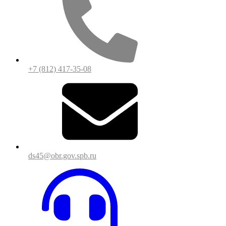
+7 (812) 417-35-08
ds45@obr.gov.spb.ru