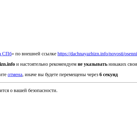
а СПб
» по внешней ссылке
https://dachnayazhizn.info/novosti/osen
zn.info
и настоятельно рекомендуем
не указывать
никаких свои
мите
отмена
, иначе вы будете перемещены через
5
секунд
тся о вашей безопасности.