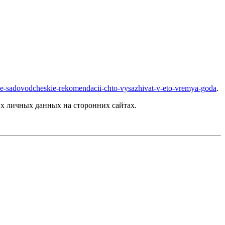
nie-sadovodcheskie-rekomendacii-chto-vysazhivat-v-eto-vremya-goda
.
х личных данных на сторонних сайтах.