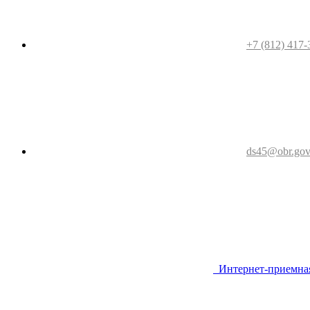
+7 (812) 417-
ds45@obr.gov
Интернет-приемна