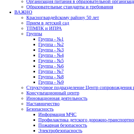
Организация питания в образовательной организац
Образовательные стандарты и требования
ВАЖНО
Красногвардейскому району 50 лет
Прием в детский сад
ТПМПК и ИПРА
Группы
Группа - №1
Группа - №2
Группа - №3
Группа - №4
Группа - №5
Группа - №6
Группа - №7
Группа - №8
Группа - №9
Структурное подразделение Центр сопровождения р
Консультационный центр
Инновационная деятельность
Наставничество
Безопасность
Информация МЧС
Профилактика детского дорожно-транспортно
Пожарная безопасность
Электробезопасность