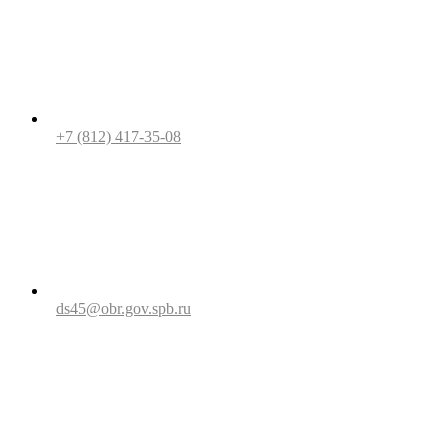
+7 (812) 417-35-08
ds45@obr.gov.spb.ru