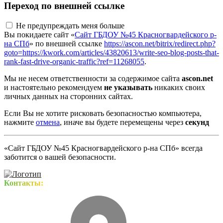
Переход по внешней ссылке
Не предупреждать меня больше
Вы покидаете сайт «
Сайт ГБДОУ №45 Красногвардейского р-
на СПб
» по внешней ссылке
https://ascon.net/bitrix/redirect.php?
goto=https://kwork.com/articles/43820613/write-seo-blog-posts-that-
rank-fast-drive-organic-traffic?ref=11268055
.
Мы не несем ответственности за содержимое сайта
ascon.net
и настоятельно рекомендуем
не указывать
никаких своих
личных данных на сторонних сайтах.
Если Вы не хотите рисковать безопасностью компьютера,
нажмите
отмена
, иначе вы будете перемещены через
секунд
«Сайт ГБДОУ №45 Красногвардейского р-на СПб» всегда
заботится о вашей безопасности.
Контакты: