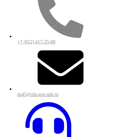
+7 (812) 417-35-08
ds45@obr.gov.spb.ru