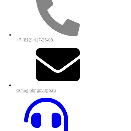
+7 (812) 417-35-08
ds45@obr.gov.spb.ru