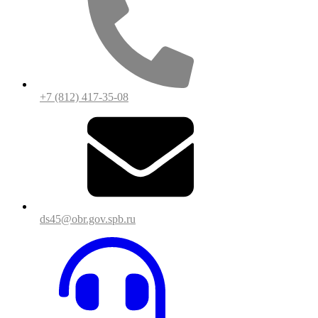
+7 (812) 417-35-08
ds45@obr.gov.spb.ru