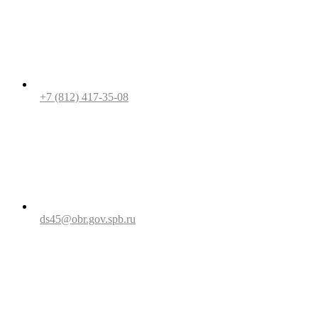
+7 (812) 417-35-08
ds45@obr.gov.spb.ru