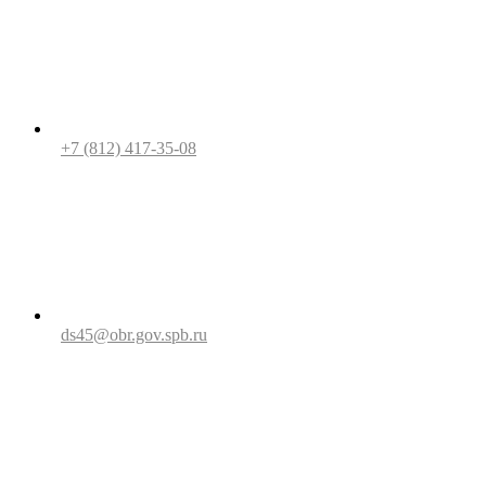
+7 (812) 417-35-08
ds45@obr.gov.spb.ru