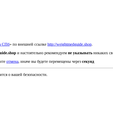
а СПб
» по внешней ссылке
http://weightmedguide.shop
.
uide.shop
и настоятельно рекомендуем
не указывать
никаких св
мите
отмена
, иначе вы будете перемещены через
секунд
тся о вашей безопасности.