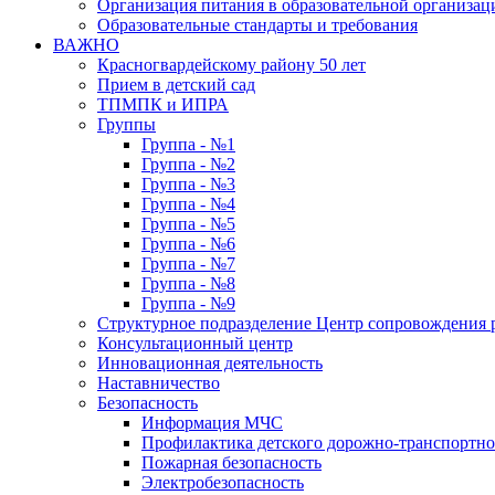
Организация питания в образовательной организац
Образовательные стандарты и требования
ВАЖНО
Красногвардейскому району 50 лет
Прием в детский сад
ТПМПК и ИПРА
Группы
Группа - №1
Группа - №2
Группа - №3
Группа - №4
Группа - №5
Группа - №6
Группа - №7
Группа - №8
Группа - №9
Структурное подразделение Центр сопровождения р
Консультационный центр
Инновационная деятельность
Наставничество
Безопасность
Информация МЧС
Профилактика детского дорожно-транспортно
Пожарная безопасность
Электробезопасность