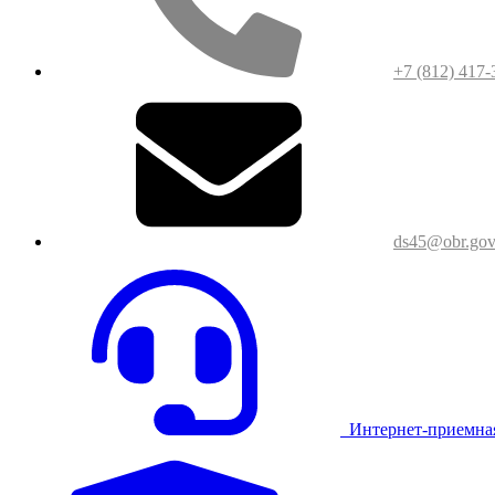
+7 (812) 417-
ds45@obr.gov
Интернет-приемна