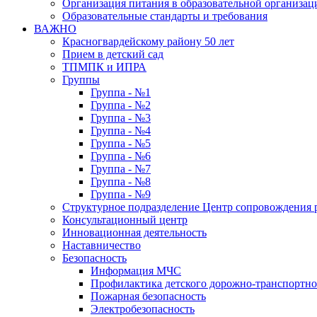
Организация питания в образовательной организац
Образовательные стандарты и требования
ВАЖНО
Красногвардейскому району 50 лет
Прием в детский сад
ТПМПК и ИПРА
Группы
Группа - №1
Группа - №2
Группа - №3
Группа - №4
Группа - №5
Группа - №6
Группа - №7
Группа - №8
Группа - №9
Структурное подразделение Центр сопровождения р
Консультационный центр
Инновационная деятельность
Наставничество
Безопасность
Информация МЧС
Профилактика детского дорожно-транспортно
Пожарная безопасность
Электробезопасность