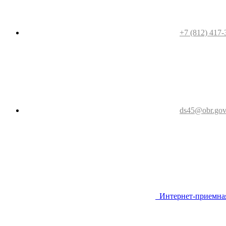
+7 (812) 417-
ds45@obr.gov
Интернет-приемна