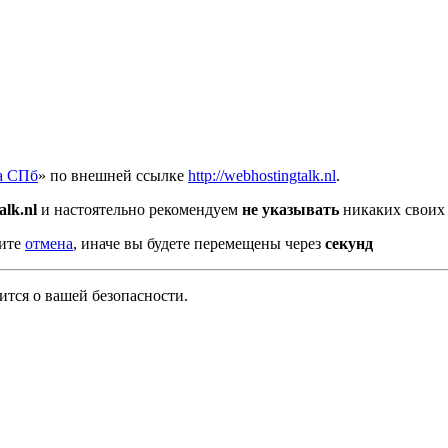
а СПб
» по внешней ссылке
http://webhostingtalk.nl
.
alk.nl
и настоятельно рекомендуем
не указывать
никаких своих 
мите
отмена
, иначе вы будете перемещены через
секунд
тся о вашей безопасности.