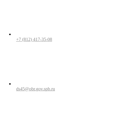
+7 (812) 417-35-08
ds45@obr.gov.spb.ru