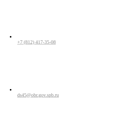
+7 (812) 417-35-08
ds45@obr.gov.spb.ru