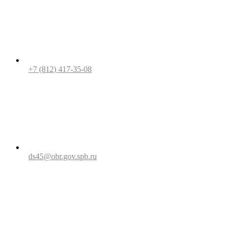
+7 (812) 417-35-08
ds45@obr.gov.spb.ru