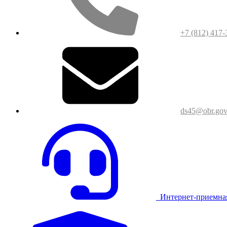
+7 (812) 417-
ds45@obr.gov
Интернет-приемна