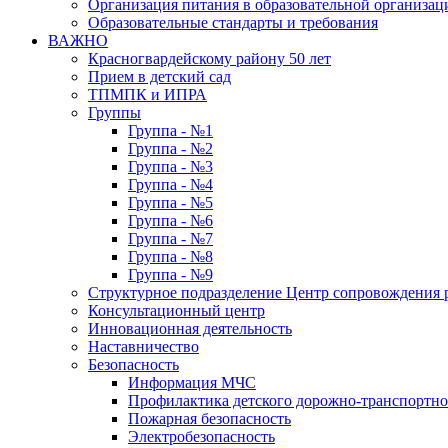
Организация питания в образовательной организац
Образовательные стандарты и требования
ВАЖНО
Красногвардейскому району 50 лет
Прием в детский сад
ТПМПК и ИПРА
Группы
Группа - №1
Группа - №2
Группа - №3
Группа - №4
Группа - №5
Группа - №6
Группа - №7
Группа - №8
Группа - №9
Структурное подразделение Центр сопровождения р
Консультационный центр
Инновационная деятельность
Наставничество
Безопасность
Информация МЧС
Профилактика детского дорожно-транспортно
Пожарная безопасность
Электробезопасность