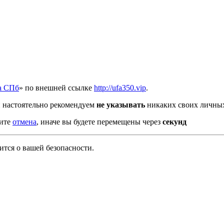
а СПб
» по внешней ссылке
http://ufa350.vip
.
 настоятельно рекомендуем
не указывать
никаких своих личных
мите
отмена
, иначе вы будете перемещены через
секунд
тся о вашей безопасности.