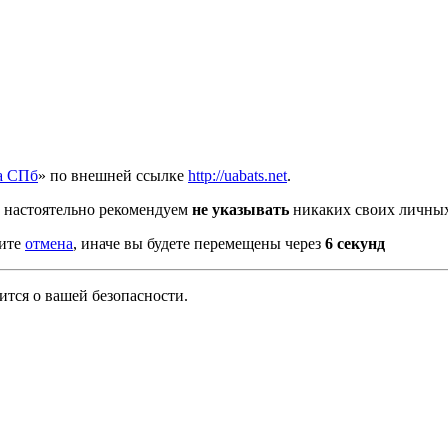
а СПб
» по внешней ссылке
http://uabats.net
.
 настоятельно рекомендуем
не указывать
никаких своих личных
мите
отмена
, иначе вы будете перемещены через
5
секунд
тся о вашей безопасности.