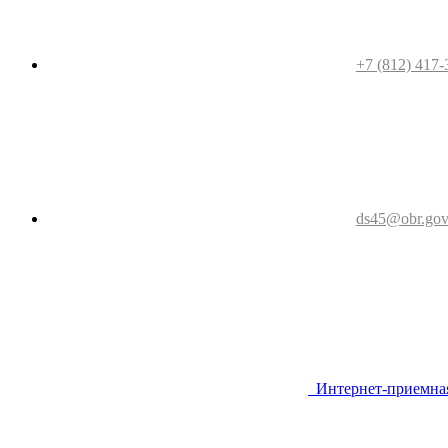
+7 (812) 417-
ds45@obr.gov
Интернет-приемна