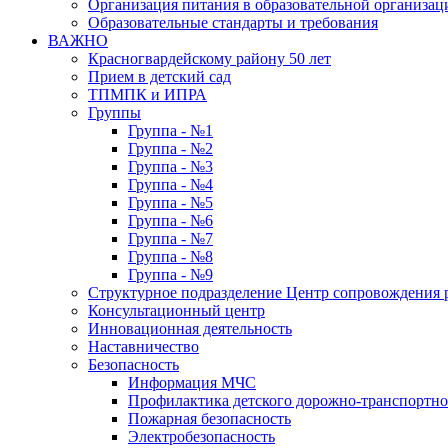
Организация питания в образовательной организац
Образовательные стандарты и требования
ВАЖНО
Красногвардейскому району 50 лет
Прием в детский сад
ТПМПК и ИПРА
Группы
Группа - №1
Группа - №2
Группа - №3
Группа - №4
Группа - №5
Группа - №6
Группа - №7
Группа - №8
Группа - №9
Структурное подразделение Центр сопровождения р
Консультационный центр
Инновационная деятельность
Наставничество
Безопасность
Информация МЧС
Профилактика детского дорожно-транспортно
Пожарная безопасность
Электробезопасность