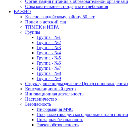
Организация питания в образовательной организац
Образовательные стандарты и требования
ВАЖНО
Красногвардейскому району 50 лет
Прием в детский сад
ТПМПК и ИПРА
Группы
Группа - №1
Группа - №2
Группа - №3
Группа - №4
Группа - №5
Группа - №6
Группа - №7
Группа - №8
Группа - №9
Структурное подразделение Центр сопровождения р
Консультационный центр
Инновационная деятельность
Наставничество
Безопасность
Информация МЧС
Профилактика детского дорожно-транспортно
Пожарная безопасность
Электробезопасность