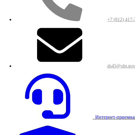
+7 (812) 417-
ds45@obr.gov
Интернет-приемна