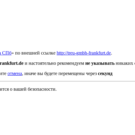
а СПб
» по внешней ссылке
http://treu-gmbh-frankfurt.de
.
rankfurt.de
и настоятельно рекомендуем
не указывать
никаких 
мите
отмена
, иначе вы будете перемещены через
секунд
тся о вашей безопасности.