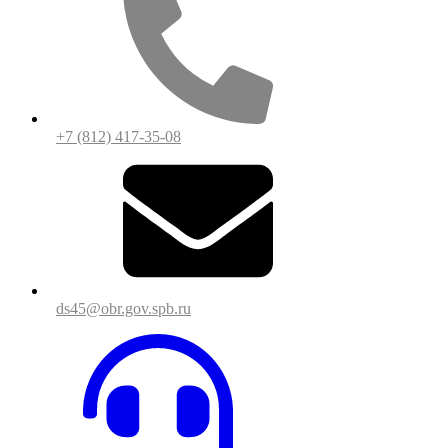
+7 (812) 417-35-08
ds45@obr.gov.spb.ru