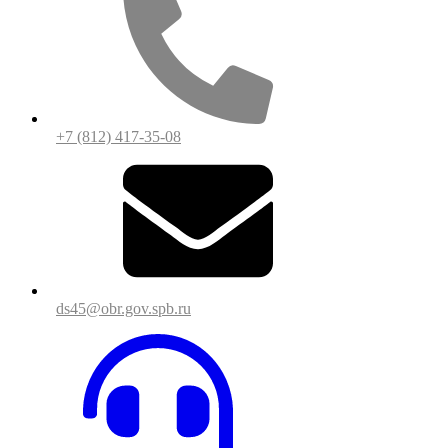
+7 (812) 417-35-08
ds45@obr.gov.spb.ru