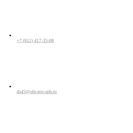
+7 (812) 417-35-08
ds45@obr.gov.spb.ru