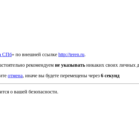
а СПб
» по внешней ссылке
http://teren.ru
.
астоятельно рекомендуем
не указывать
никаких своих личных д
мите
отмена
, иначе вы будете перемещены через
5
секунд
тся о вашей безопасности.