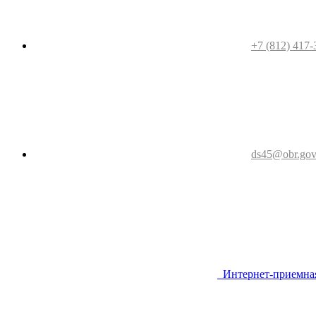
+7 (812) 417-
ds45@obr.gov
Интернет-приемна