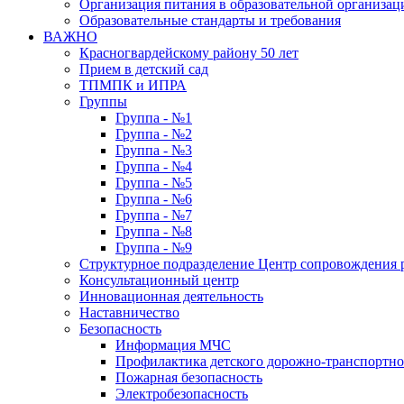
Организация питания в образовательной организац
Образовательные стандарты и требования
ВАЖНО
Красногвардейскому району 50 лет
Прием в детский сад
ТПМПК и ИПРА
Группы
Группа - №1
Группа - №2
Группа - №3
Группа - №4
Группа - №5
Группа - №6
Группа - №7
Группа - №8
Группа - №9
Структурное подразделение Центр сопровождения р
Консультационный центр
Инновационная деятельность
Наставничество
Безопасность
Информация МЧС
Профилактика детского дорожно-транспортно
Пожарная безопасность
Электробезопасность