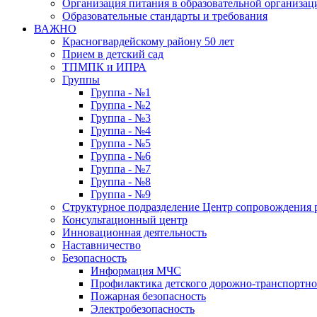
Организация питания в образовательной организац
Образовательные стандарты и требования
ВАЖНО
Красногвардейскому району 50 лет
Прием в детский сад
ТПМПК и ИПРА
Группы
Группа - №1
Группа - №2
Группа - №3
Группа - №4
Группа - №5
Группа - №6
Группа - №7
Группа - №8
Группа - №9
Структурное подразделение Центр сопровождения р
Консультационный центр
Инновационная деятельность
Наставничество
Безопасность
Информация МЧС
Профилактика детского дорожно-транспортно
Пожарная безопасность
Электробезопасность