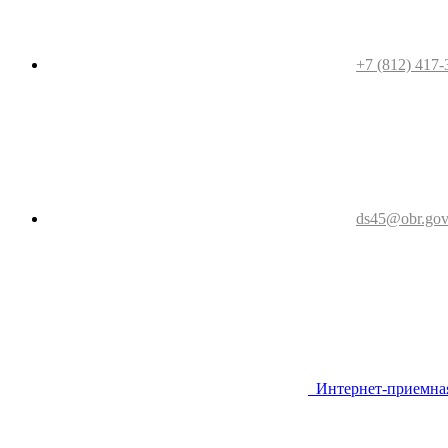
+7 (812) 417-
ds45@obr.gov
Интернет-приемна