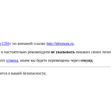
а СПб
» по внешней ссылке
http://tdremont.ru
.
и настоятельно рекомендуем
не указывать
никаких своих личн
мите
отмена
, иначе вы будете перемещены через
секунд
тся о вашей безопасности.