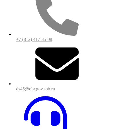
+7 (812) 417-35-08
ds45@obr.gov.spb.ru