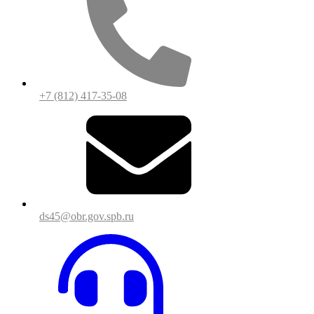
+7 (812) 417-35-08
ds45@obr.gov.spb.ru