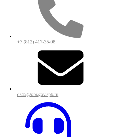
+7 (812) 417-35-08
ds45@obr.gov.spb.ru