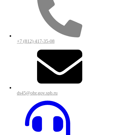
+7 (812) 417-35-08
ds45@obr.gov.spb.ru