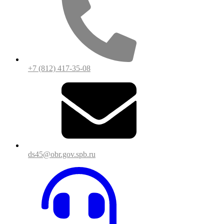
+7 (812) 417-35-08
ds45@obr.gov.spb.ru