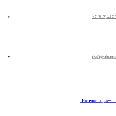
+7 (812) 417-
ds45@obr.gov
Интернет-приемна