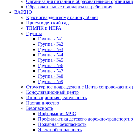
Организация питания в образовательной организац
Образовательные стандарты и требования
ВАЖНО
Красногвардейскому району 50 лет
Прием в детский сад
ТПМПК и ИПРА
Группы
Группа - №1
Группа - №2
Группа - №3
Группа - №4
Группа - №5
Группа - №6
Группа - №7
Группа - №8
Группа - №9
Структурное подразделение Центр сопровождения р
Консультационный центр
Инновационная деятельность
Наставничество
Безопасность
Информация МЧС
Профилактика детского дорожно-транспортно
Пожарная безопасность
Электробезопасность