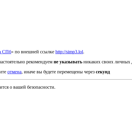
а СПб
» по внешней ссылке
http://simp3.lol
.
настоятельно рекомендуем
не указывать
никаких своих личных 
мите
отмена
, иначе вы будете перемещены через
секунд
тся о вашей безопасности.