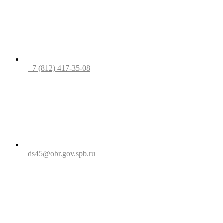
+7 (812) 417-35-08
ds45@obr.gov.spb.ru