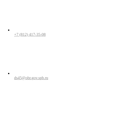
+7 (812) 417-35-08
ds45@obr.gov.spb.ru