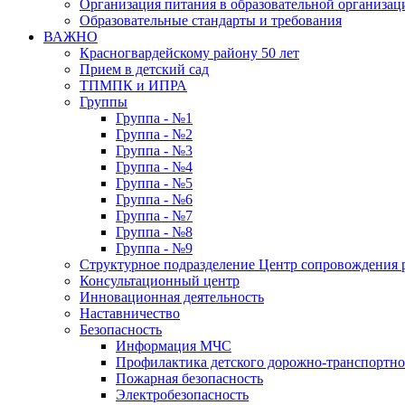
Организация питания в образовательной организац
Образовательные стандарты и требования
ВАЖНО
Красногвардейскому району 50 лет
Прием в детский сад
ТПМПК и ИПРА
Группы
Группа - №1
Группа - №2
Группа - №3
Группа - №4
Группа - №5
Группа - №6
Группа - №7
Группа - №8
Группа - №9
Структурное подразделение Центр сопровождения р
Консультационный центр
Инновационная деятельность
Наставничество
Безопасность
Информация МЧС
Профилактика детского дорожно-транспортно
Пожарная безопасность
Электробезопасность