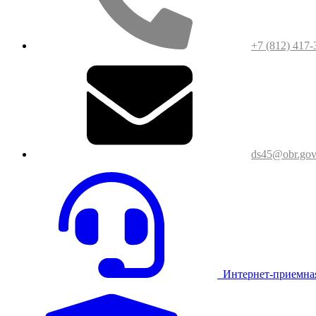
+7 (812) 417-
ds45@obr.gov
Интернет-приемна