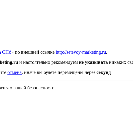
а СПб
» по внешней ссылке
http://setevoy-marketing.ru
.
keting.ru
и настоятельно рекомендуем
не указывать
никаких сво
мите
отмена
, иначе вы будете перемещены через
секунд
тся о вашей безопасности.