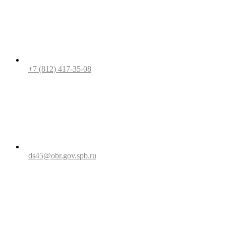
+7 (812) 417-35-08
ds45@obr.gov.spb.ru