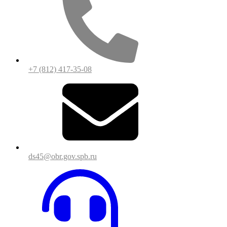
+7 (812) 417-35-08
ds45@obr.gov.spb.ru